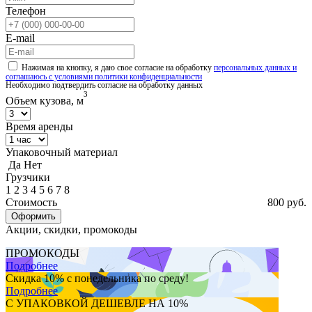
Телефон
E-mail
Нажимая на кнопку, я даю свое согласие на обработку
персональных данных и
соглашаюсь с условиями политики конфиденциальности
Необходимо подтвердить согласие на обработку данных
3
Объем кузова, м
Время аренды
Упаковочный материал
Да
Нет
Грузчики
1
2
3
4
5
6
7
8
Стоимость
800 руб.
Акции, скидки, промокоды
ПРОМОКОДЫ
Подробнее
Скидка 10% с понедельника по среду!
Подробнее
С УПАКОВКОЙ ДЕШЕВЛЕ НА 10%