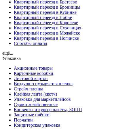
Квартирный переезд в Братеево
Квартирный переезд в Бронницы
Квартирный переезд в Кубинке
Квартирный переезд в Лобне
Квартирный переезд в Королеве
Квартирный переезд в Луховицах
Квартирный переезд в Можайске
Квартирный переезд в Ногинске
Способы оплаты
ещё...
Упаковка
Акционные товары
Картонные коробки
Листовой картон
Воздушно пузырчатая пленка
Стрейч пленка
Клейкая лента (скотч)
Упаковка для маркетплейсов
Сумки хозяйственные
Конверты и курьер пакеты, БОПП
Защитные плёнки
Перчатки
Кондитерская упаковка