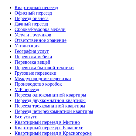
Квартирный переезд
Офисный переезд
Переезд бизнеса
Дачный переезд
Сборка/Разборка мебели
Услуги грузчиков
Ответственное хранение
Утилизация
География услуг
Перевозка мебели
Перевозка вещей
Перевозка бытовой техники
Грузовые перевозки
Междугородние перевозки
Производство коробок
VIP переезд
Переезд однокомнатной квартиры
Переезд двухкомнатной квартиры
Переезд трехкомнатной квартиры
Переезд четырехкомнатной квартиры
Все услуги
Квартирный переезд в Митино
Квартирный переезд в Балашихе
Квартирный переезд в Красногорске