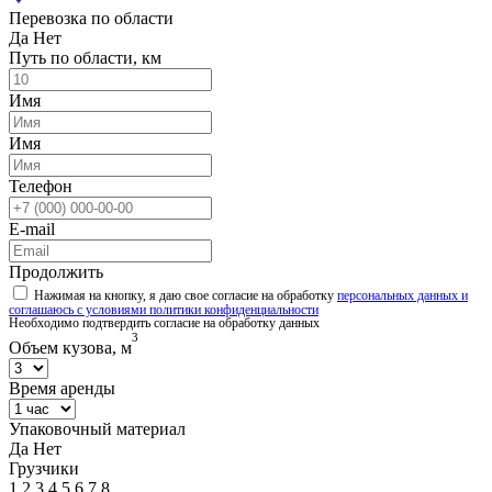
Перевозка по области
Да
Нет
Путь по области, км
Имя
Имя
Телефон
E-mail
Продолжить
Нажимая на кнопку, я даю свое согласие на обработку
персональных данных и
соглашаюсь с условиями политики конфиденциальности
Необходимо подтвердить согласие на обработку данных
3
Объем кузова, м
Время аренды
Упаковочный материал
Да
Нет
Грузчики
1
2
3
4
5
6
7
8