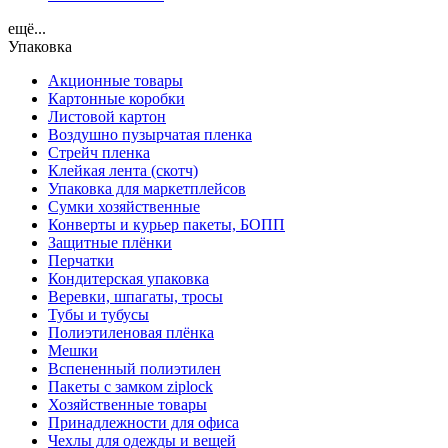
ещё...
Упаковка
Акционные товары
Картонные коробки
Листовой картон
Воздушно пузырчатая пленка
Стрейч пленка
Клейкая лента (скотч)
Упаковка для маркетплейсов
Сумки хозяйственные
Конверты и курьер пакеты, БОПП
Защитные плёнки
Перчатки
Кондитерская упаковка
Веревки, шпагаты, тросы
Тубы и тубусы
Полиэтиленовая плёнка
Мешки
Вспененный полиэтилен
Пакеты с замком ziplock
Хозяйственные товары
Принадлежности для офиса
Чехлы для одежды и вещей