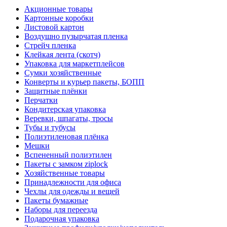
Акционные товары
Картонные коробки
Листовой картон
Воздушно пузырчатая пленка
Стрейч пленка
Клейкая лента (скотч)
Упаковка для маркетплейсов
Сумки хозяйственные
Конверты и курьер пакеты, БОПП
Защитные плёнки
Перчатки
Кондитерская упаковка
Веревки, шпагаты, тросы
Тубы и тубусы
Полиэтиленовая плёнка
Мешки
Вспененный полиэтилен
Пакеты с замком ziplock
Хозяйственные товары
Принадлежности для офиса
Чехлы для одежды и вещей
Пакеты бумажные
Наборы для переезда
Подарочная упаковка