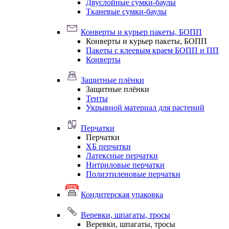
Двуслойные сумки-баулы
Тканевые сумки-баулы
Конверты и курьер пакеты, БОПП
Конверты и курьер пакеты, БОПП
Пакеты с клеевым краем БОПП и ПП
Конверты
Защитные плёнки
Защитные плёнки
Тенты
Укрывной материал для растений
Перчатки
Перчатки
ХБ перчатки
Латексные перчатки
Нитриловые перчатки
Полиэтиленовые перчатки
Кондитерская упаковка
Веревки, шпагаты, тросы
Веревки, шпагаты, тросы